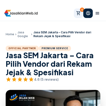
0
shopping_cart
account_circle
menu
Jasa
Jasa SEM Jakarta – Cara Pilih Vendor dari
Home
chevron_right
chevron_right
Google
Rekam Jejak & Spesifikasi
OFFICIAL PARTNER
PREMIUM SERVICE
Jasa SEM Jakarta – Cara
Pilih Vendor dari Rekam
Jejak & Spesifikasi
star
star
star
star
star
4.6 (5 reviews)