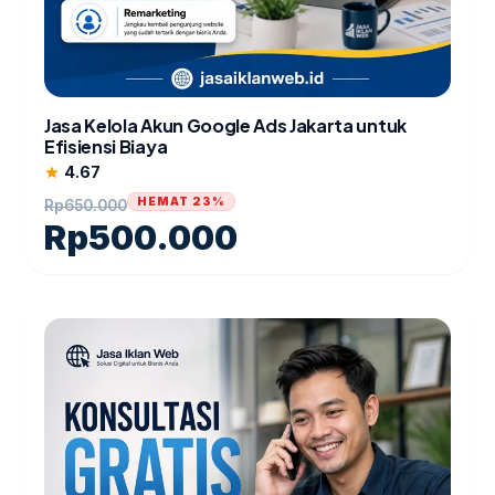
Jasa Kelola Akun Google Ads Jakarta untuk
Efisiensi Biaya
4.67
star
HEMAT 23%
Rp
650.000
Rp
500.000