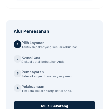
Search, Display, dan Shopping, (3) setting
conversion tracking via Google Tag
Manager, (4) jadwal optimasi harian dengan
log perubahan bid, dan (5) format
pelaporan yang mencantumkan CTR, CPC,
Alur Pemesanan
conversion rate, dan ROAS.
Pilih Layanan
1
Checklist Sebelum
Tentukan paket yang sesuai kebutuhan.
Memilih Vendor SEM di
Konsultasi
2
Diskusi detail kebutuhan Anda.
Jakarta
Pembayaran
3
Selesaikan pembayaran yang aman.
Minta contoh dashboard atau laporan
kampanye sebelumnya (tanpa data
Pelaksanaan
4
konfidensial klien)
Tim kami mulai bekerja untuk Anda.
Tanyakan metode riset keyword: apakah
menggunakan Google Keyword Planner,
Mulai Sekarang