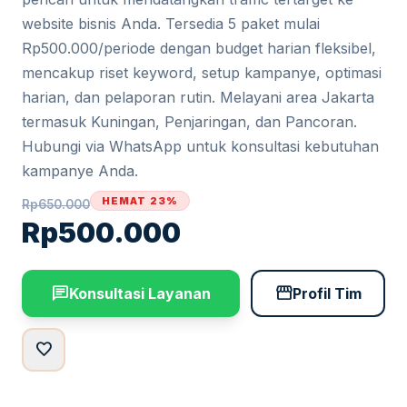
website bisnis Anda. Tersedia 5 paket mulai
Rp500.000/periode dengan budget harian fleksibel,
mencakup riset keyword, setup kampanye, optimasi
harian, dan pelaporan rutin. Melayani area Jakarta
termasuk Kuningan, Penjaringan, dan Pancoran.
Hubungi via WhatsApp untuk konsultasi kebutuhan
kampanye Anda.
HEMAT 23%
Rp
650.000
Rp
500.000
chat
storefront
Konsultasi Layanan
Profil Tim
favorite