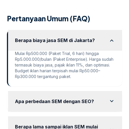
Pertanyaan Umum (FAQ)
expand_more
Berapa biaya jasa SEM di Jakarta?
Mulai Rp500.000 (Paket Trial, 6 hari) hingga
Rp5.000.000/bulan (Paket Enterprise). Harga sudah
termasuk biaya jasa, pajak iklan 11%, dan optimasi.
Budget iklan harian terpisah mulai Rp50.000–
Rp300.000 tergantung paket.
expand_more
Apa perbedaan SEM dengan SEO?
SEM menghasilkan traffic dari iklan berbayar di hasil
pencarian (hasilnya instan tapi butuh budget
kontinu), sedangkan SEO mengoptimasi website
Berapa lama sampai iklan SEM mulai