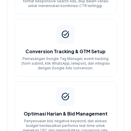
format Responsive Search Ads, diuji dalam variasi
optimasi bid harian selama 30 hari, cost per
untuk menemukan kombinasi CTR tertinggi.
lead turun dan volume leads terukur di
dashboard.
Bridge:
Langkah kuncinya adalah audit
task_alt
struktur kampanye, pasang GTM, dan
tentukan target CPA sebelum scaling
Conversion Tracking & GTM Setup
budget.
Pemasangan Google Tag Manager, event tracking
(form submit, klik WhatsApp, telepon), dan integrasi
Cakupan Layanan SEM
dengan Google Ads conversion.
yang Kami Kelola
task_alt
Layanan mencakup Google Search Ads,
Google Display Network, Google Shopping
Ads, dan YouTube Ads—tergantung paket
Optimasi Harian & Bid Management
yang dipilih. Setiap kampanye mendapat
Penyesuaian bid, negative keyword, dan alokasi
riset keyword, copywriting iklan, A/B
budget berdasarkan performa real-time untuk
menekan CPC dan meningkatkan conversion rate.