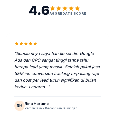
menentukan tingkat kompetisi keyword, (4)
4.6
star
star
star
star
star
kebutuhan tracking dan integrasi (GTM,
AGGREGATE SCORE
CRM, WhatsApp API) menambah scope
teknis. Paket mulai Rp500.000 untuk trial 6
hari hingga Rp5.000.000/bulan untuk
enterprise dengan 5 kampanye aktif.
star
star
star
star
star
"Sebelumnya saya handle sendiri Google
Ads dan CPC sangat tinggi tanpa tahu
berapa lead yang masuk. Setelah pakai jasa
SEM ini, conversion tracking terpasang rapi
dan cost per lead turun signifikan di bulan
kedua. Laporan…"
Rina Hartono
RH
Pemilik Klinik Kecantikan, Kuningan