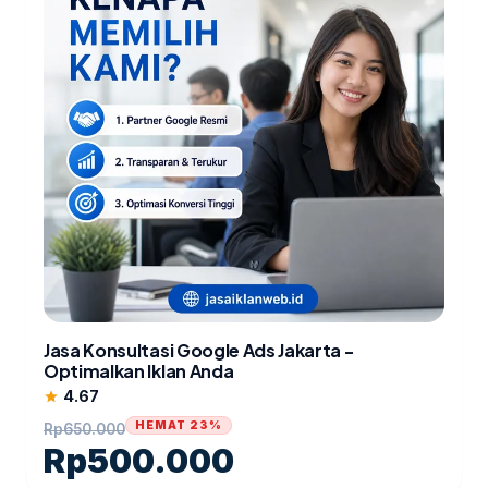
Jasa Konsultasi Google Ads Jakarta -
Optimalkan Iklan Anda
4.67
star
HEMAT 23%
Rp
650.000
Rp
500.000