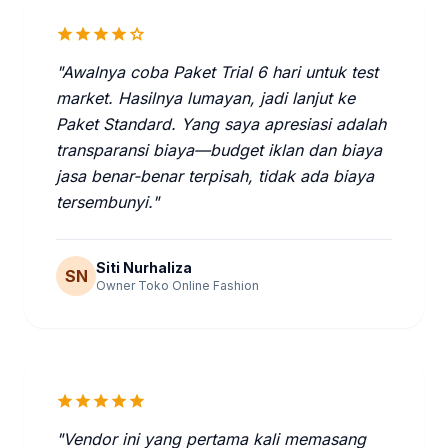
star
star
star
star
star
"Awalnya coba Paket Trial 6 hari untuk test
market. Hasilnya lumayan, jadi lanjut ke
Paket Standard. Yang saya apresiasi adalah
transparansi biaya—budget iklan dan biaya
jasa benar-benar terpisah, tidak ada biaya
tersembunyi."
Siti Nurhaliza
SN
Owner Toko Online Fashion
star
star
star
star
star
"Vendor ini yang pertama kali memasang