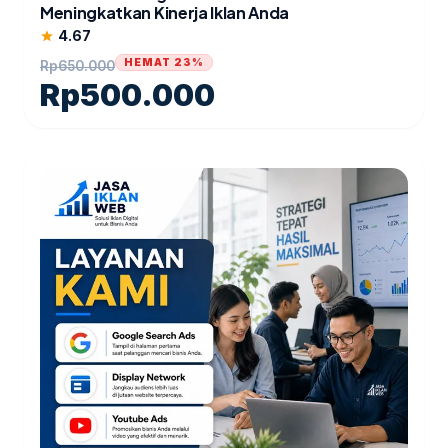
Meningkatkan Kinerja Iklan Anda
4.67
star
HEMAT 23%
Rp
650.000
Rp
500.000