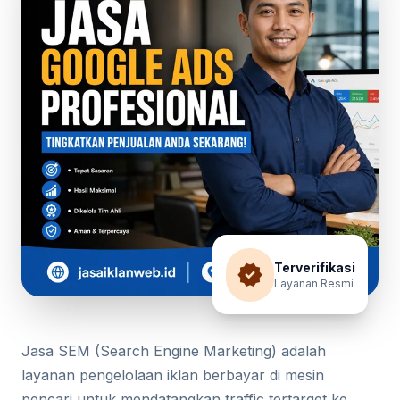
verified
Terverifikasi
Layanan Resmi
Jasa SEM (Search Engine Marketing) adalah
layanan pengelolaan iklan berbayar di mesin
pencari untuk mendatangkan traffic tertarget ke