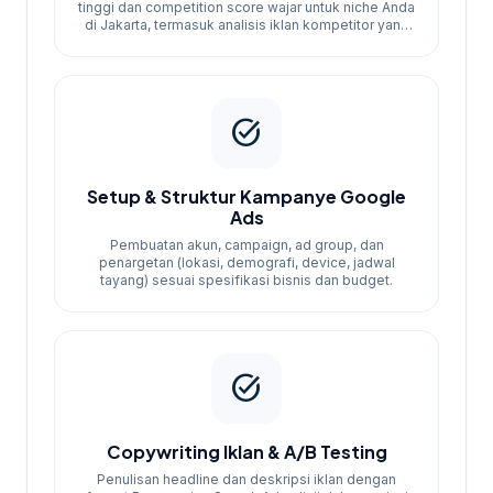
hanya fokus traffic tanpa tracking konversi,
tinggi dan competition score wajar untuk niche Anda
di Jakarta, termasuk analisis iklan kompetitor yang
sehingga tidak bisa mengukur ROI. Ketiga,
sedang berjalan.
tidak menentukan KPI jelas di awal (target
CPA, jumlah leads, atau ROAS minimum).
task_alt
Studi Kasus:
Kampanye SEM untuk
Setup & Struktur Kampanye Google
Ads
Bisnis Jasa di Kuningan
Pembuatan akun, campaign, ad group, dan
penargetan (lokasi, demografi, device, jadwal
tayang) sesuai spesifikasi bisnis dan budget.
Before:
Bisnis jasa konsultansi
menghabiskan Rp5 juta/bulan tanpa
tracking, hanya melihat jumlah klik. Tidak
tahu berapa leads yang masuk dari iklan.
task_alt
After:
Setelah setup conversion tracking,
restructuring kampanye menjadi 2 ad group
Copywriting Iklan & A/B Testing
terpisah (branded vs generic keyword), dan
Penulisan headline dan deskripsi iklan dengan