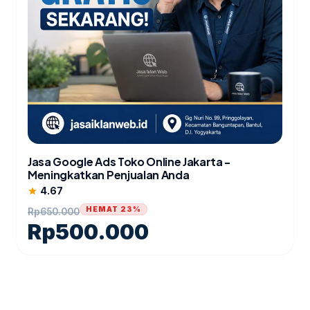
Jasa Google Ads Toko Online Jakarta -
Meningkatkan Penjualan Anda
4.67
star
HEMAT 23%
Rp
650.000
Rp
500.000