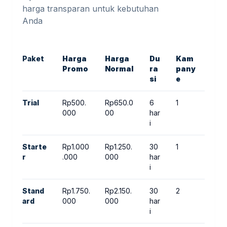
harga transparan untuk kebutuhan
Anda
Paket
Harga
Harga
Du
Kam
Bud
Promo
Normal
ra
pany
Har
si
e
Trial
Rp500.
Rp650.0
6
1
Rp5
000
00
har
0
i
Starte
Rp1.000
Rp1.250.
30
1
Rp5
r
.000
000
har
0
i
Stand
Rp1.750.
Rp2.150.
30
2
Rp1
ard
000
000
har
00
i