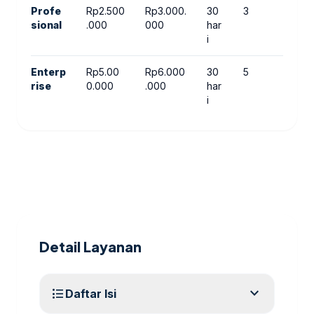
Profe
Rp2.500
Rp3.000.
30
3
Rp1
sional
.000
000
har
0
i
Enterp
Rp5.00
Rp6.000
30
5
Rp3
rise
0.000
.000
har
00
i
Detail Layanan
expand_more
format_list_bulleted
Daftar Isi