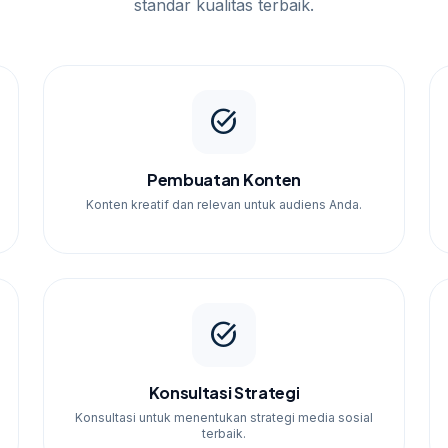
standar kualitas terbaik.
i peningkatan 50% dalam interaksi setelah
task_alt
Pembuatan Konten
Konten kreatif dan relevan untuk audiens Anda.
task_alt
Konsultasi Strategi
Konsultasi untuk menentukan strategi media sosial
terbaik.