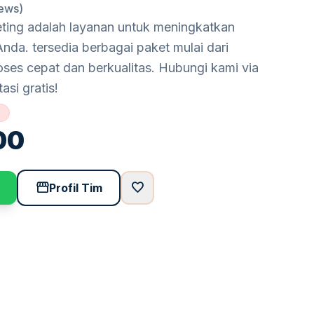
iews)
eting adalah layanan untuk meningkatkan
Anda. tersedia berbagai paket mulai dari
ses cepat dan berkualitas. Hubungi kami via
si gratis!
%
00
storefront
favorite
Profil Tim