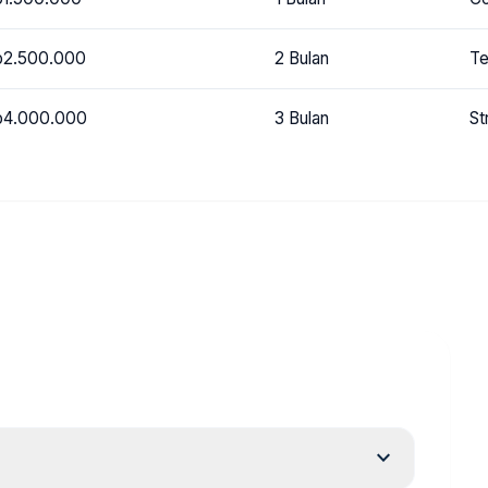
p2.500.000
2 Bulan
Te
p4.000.000
3 Bulan
St
expand_more