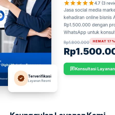
star
star
star
star
star
4.7 (3 rev
Jasa social media mark
kehadiran online bisnis 
Rp1.500.000 dengan pro
WhatsApp untuk konsulta
HEMAT 17
Rp
1.800.000
Rp
1.500.0
chat
Konsultasi Layanan
verified
Terverifikasi
Layanan Resmi