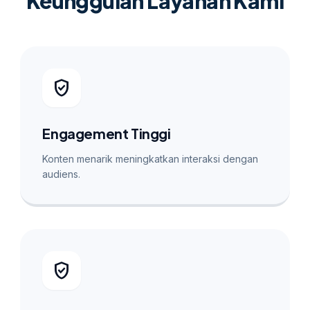
Keunggulan Layanan Kami
verified_user
Engagement Tinggi
Konten menarik meningkatkan interaksi dengan
audiens.
verified_user