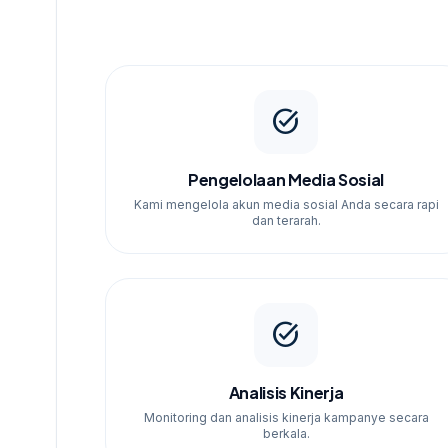
Contoh nyata: Klien kami di Rembang mengalam
menggunakan jasa kami selama 3 bulan.
task_alt
Pengelolaan Media Sosial
Kami mengelola akun media sosial Anda secara rapi
dan terarah.
task_alt
Analisis Kinerja
Monitoring dan analisis kinerja kampanye secara
berkala.