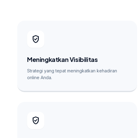
verified_user
Meningkatkan Visibilitas
Strategi yang tepat meningkatkan kehadiran
online Anda.
verified_user