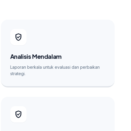
verified_user
Analisis Mendalam
Laporan berkala untuk evaluasi dan perbaikan
strategi.
verified_user