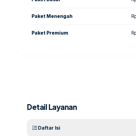
Paket Menengah
R
Paket Premium
R
Detail Layanan
format_list_bulleted
Daftar Isi