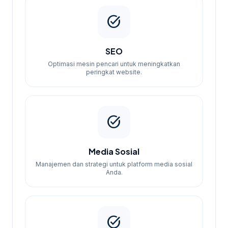
task_alt
SEO
Optimasi mesin pencari untuk meningkatkan
peringkat website.
task_alt
Media Sosial
Manajemen dan strategi untuk platform media sosial
Anda.
task_alt