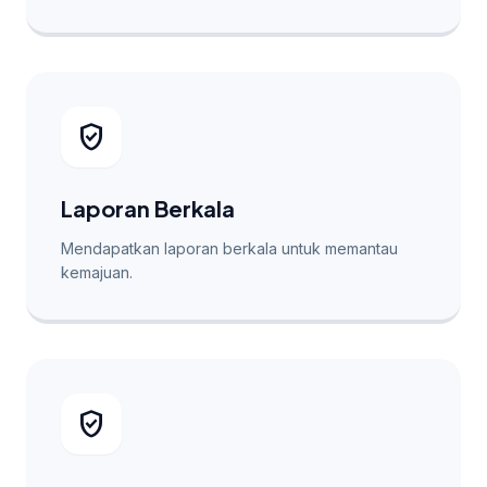
verified_user
Laporan Berkala
Mendapatkan laporan berkala untuk memantau
kemajuan.
verified_user