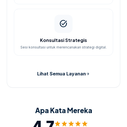
task_alt
Konsultasi Strategis
Sesi konsultasi untuk merencanakan strategi digital.
Lihat Semua Layanan
arrow_forward
Apa Kata Mereka
4.7
star
star
star
star
star