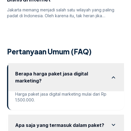
Jakarta memang menjadi salah satu wilayah yang paling
padat di Indonesia. Oleh karena itu, tak heran jika
persaingan bisnis online di dalamnya juga sangatlah ketat.
Untuk itu, para pengusaha yang menargetkan Jakarta
sebagai salah satu wilayah targetnya. Lantas, bagaimana
cara pengusaha di Jakarta mempromosikan bisnisnya di
internet? Apakah menggunakan cara “biasa” saja sudah
Pertanyaan Umum (FAQ)
cukup? Atau […]
Berapa harga paket jasa digital
expand_more
marketing?
Harga paket jasa digital marketing mulai dari Rp
1.500.000.
expand_more
Apa saja yang termasuk dalam paket?