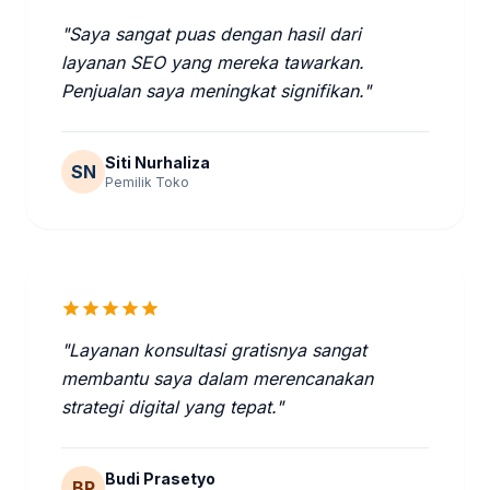
"Saya sangat puas dengan hasil dari
layanan SEO yang mereka tawarkan.
Penjualan saya meningkat signifikan."
Siti Nurhaliza
SN
Pemilik Toko
star
star
star
star
star
"Layanan konsultasi gratisnya sangat
membantu saya dalam merencanakan
strategi digital yang tepat."
Budi Prasetyo
BP