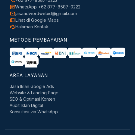
call
+62 877-8587-0222
chat
WhatsApp +62 877-8587-0222
mail
jasaadwordwebid@gmail.com
map
Lihat di Google Maps
support_agent
Halaman Kontak
METODE PEMBAYARAN
AREA LAYANAN
Jasa Iklan Google Ads
Website & Landing Page
SEO & Optimasi Konten
Audit Iklan Digital
Konsultasi via WhatsApp