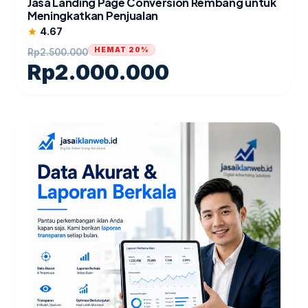
Jasa Landing Page Conversion Rembang untuk
Meningkatkan Penjualan
4.67
star
HEMAT 20%
Rp
2.500.000
Rp
2.000.000