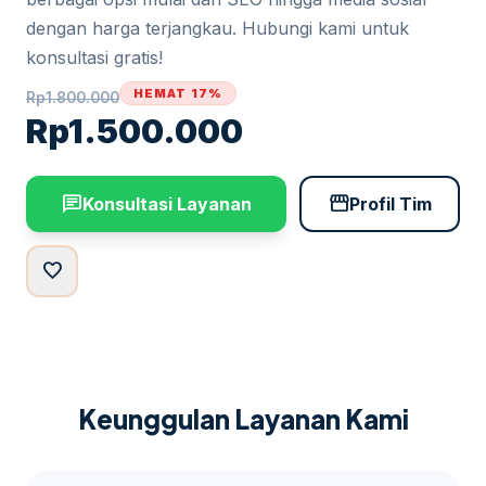
dengan harga terjangkau. Hubungi kami untuk
konsultasi gratis!
HEMAT 17%
Rp
1.800.000
Rp
1.500.000
chat
storefront
Konsultasi Layanan
Profil Tim
favorite
Keunggulan Layanan Kami