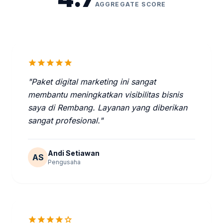
AGGREGATE SCORE
star
star
star
star
star
"Paket digital marketing ini sangat
membantu meningkatkan visibilitas bisnis
saya di Rembang. Layanan yang diberikan
sangat profesional."
Andi Setiawan
AS
Pengusaha
star
star
star
star
star