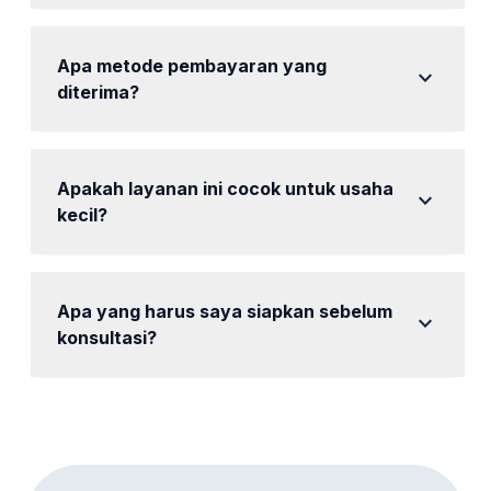
Biaya tambahan hanya berlaku untuk layanan di luar
paket yang dipilih.
Apa metode pembayaran yang
expand_more
diterima?
Kami menerima berbagai metode pembayaran,
termasuk transfer bank.
Apakah layanan ini cocok untuk usaha
expand_more
kecil?
Ya, kami memiliki paket yang dirancang khusus untuk
usaha kecil.
Apa yang harus saya siapkan sebelum
expand_more
konsultasi?
Siapkan informasi tentang bisnis dan tujuan
pemasaran Anda.