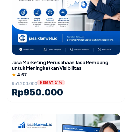
Jasa Marketing Perusahaan Jasa Rembang
untuk Meningkatkan Visibilitas
4.67
star
HEMAT 21%
Rp
1.200.000
Rp
950.000