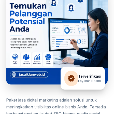
verified
Terverifikasi
Layanan Resmi
Paket jasa digital marketing adalah solusi untuk
meningkatkan visibilitas online bisnis Anda. Tersedia
berbagai opsi mulai dari SEO hingga media sosial