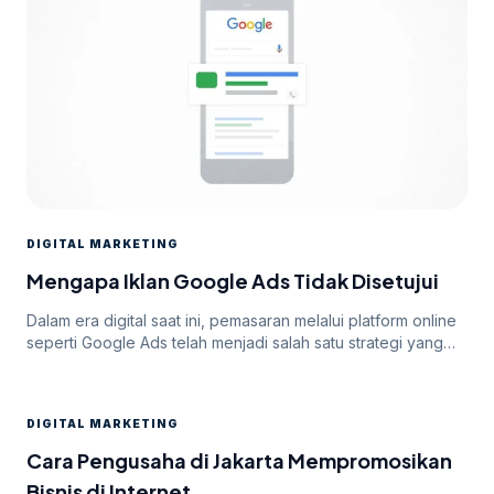
DIGITAL MARKETING
Mengapa Iklan Google Ads Tidak Disetujui
Dalam era digital saat ini, pemasaran melalui platform online
seperti Google Ads telah menjadi salah satu strategi yang
paling efektif untuk meningkatkan visibilitas dan mencapai
target audiens secara luas. Namun, di balik potensi besar
yang ditawarkan oleh Google Ads, seringkali pengiklan
DIGITAL MARKETING
menghadapi tantangan dalam mendapatkan persetujuan
iklan mereka. Dalam artikel ini, kita akan membahas
Cara Pengusaha di Jakarta Mempromosikan
mengapa […]
Bisnis di Internet