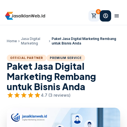
0
shopping_cart
account_circle
menu
Jasa Digital
Paket Jasa Digital Marketing Rembang
Home
chevron_right
chevron_right
Marketing
untuk Bisnis Anda
OFFICIAL PARTNER
PREMIUM SERVICE
Paket Jasa Digital
Marketing Rembang
untuk Bisnis Anda
star
star
star
star
star
4.7 (3 reviews)