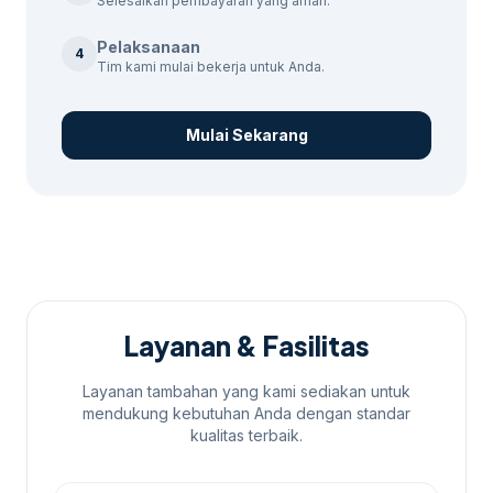
Selesaikan pembayaran yang aman.
penuh.
Pelaksanaan
4
Proses Pemesanan
Tim kami mulai bekerja untuk Anda.
Proses pemesanan sangat mudah. Hubungi
Mulai Sekarang
kami melalui WhatsApp untuk mendapatkan
estimasi dan konsultasi gratis. Untuk
membandingkan opsi yang masih
berdekatan,
biaya jasa digital marketing
Rembang
bisa menjadi rujukan sebelum
menentukan ukuran, desain, dan jadwal.
Layanan & Fasilitas
Layanan tambahan yang kami sediakan untuk
mendukung kebutuhan Anda dengan standar
kualitas terbaik.