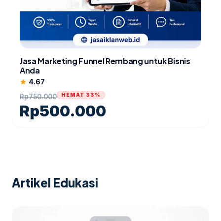
Jasa Marketing Funnel Rembang untuk Bisnis
Anda
4.67
star
HEMAT 33%
Rp
750.000
Rp
500.000
Artikel Edukasi