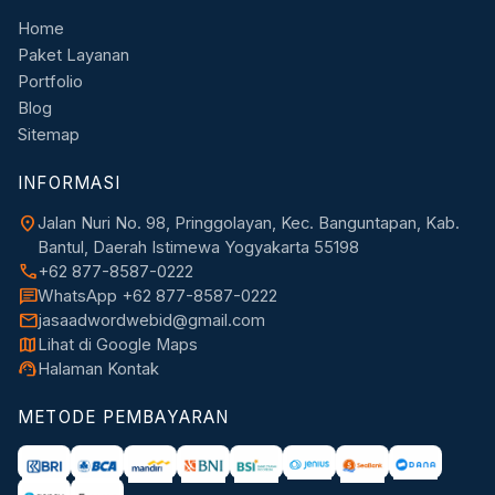
Home
Paket Layanan
Portfolio
Blog
Sitemap
INFORMASI
location_on
Jalan Nuri No. 98, Pringgolayan, Kec. Banguntapan, Kab.
Bantul, Daerah Istimewa Yogyakarta 55198
call
+62 877-8587-0222
chat
WhatsApp +62 877-8587-0222
mail
jasaadwordwebid@gmail.com
map
Lihat di Google Maps
support_agent
Halaman Kontak
METODE PEMBAYARAN