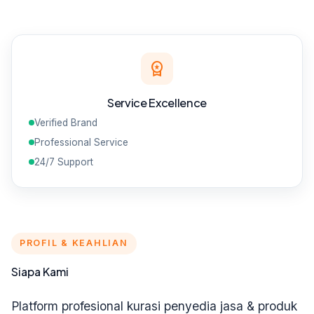
workspace_premium
Service Excellence
Verified Brand
Professional Service
24/7 Support
PROFIL & KEAHLIAN
Siapa Kami
Platform profesional kurasi penyedia jasa & produk