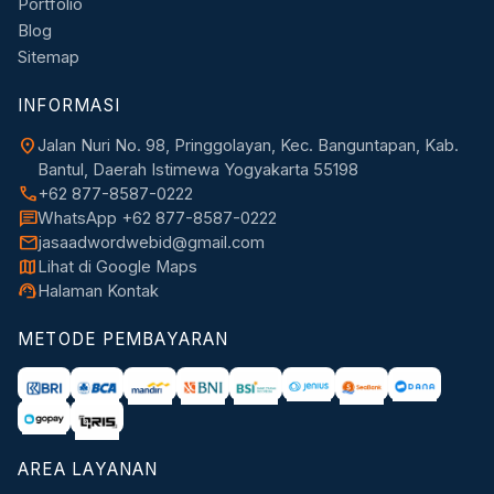
Portfolio
Blog
Sitemap
INFORMASI
location_on
Jalan Nuri No. 98, Pringgolayan, Kec. Banguntapan, Kab.
Bantul, Daerah Istimewa Yogyakarta 55198
call
+62 877-8587-0222
chat
WhatsApp +62 877-8587-0222
mail
jasaadwordwebid@gmail.com
map
Lihat di Google Maps
support_agent
Halaman Kontak
METODE PEMBAYARAN
AREA LAYANAN