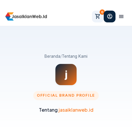
0
shopping_cart
account_circle
menu
Beranda
/
Tentang Kami
j
OFFICIAL BRAND PROFILE
Tentang
jasaiklanweb.id