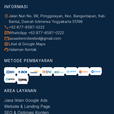
INFORMASI
location_on
Jalan Nuri No. 98, Pringgolayan, Kec. Banguntapan, Kab.
Bantul, Daerah Istimewa Yogyakarta 55198
call
+62 877-8587-0222
chat
WhatsApp +62 877-8587-0222
mail
jasaadwordwebid@gmail.com
map
Lihat di Google Maps
support_agent
Halaman Kontak
METODE PEMBAYARAN
AREA LAYANAN
Jasa Iklan Google Ads
Website & Landing Page
SEO & Optimasi Konten