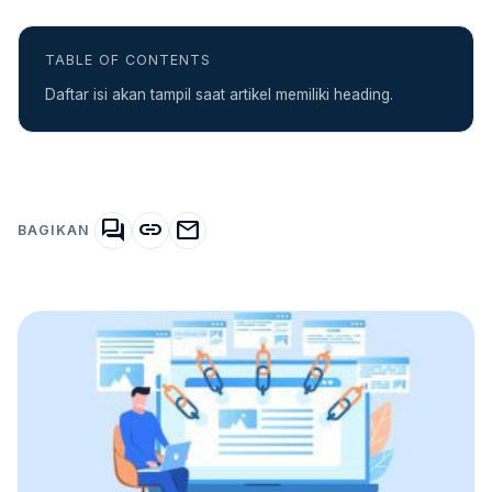
TABLE OF CONTENTS
Daftar isi akan tampil saat artikel memiliki heading.
forum
link
mail
BAGIKAN