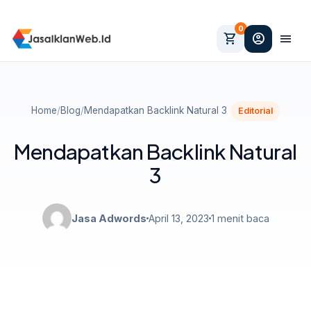
0
shopping_cart
account_circle
menu
Home
/
Blog
/
Mendapatkan Backlink Natural 3
Editorial
Mendapatkan Backlink Natural
3
Jasa Adwords
April 13, 2023
1 menit baca